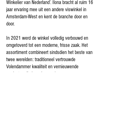
Winkelier van Nederland’. Ilona bracht al ruim 16
jaar ervaring mee uit een andere viswinkel in
Amsterdam-West en kent de branche door en
door.
In 2021 werd de winkel volledig verbouwd en
omgetoverd tot een moderne, frisse zaak. Het
assortiment combineert sindsdien het beste van
twee werelden: traditioneel vertrouwde
Volendammer kwaliteit en vernieuwende
producten die inspelen op de wensen van nu.
Naast onze bekende dagverse vis, gerookte
specialiteiten en Hollandse Nieuwe, bieden wij
nu ook een uitgebreid assortiment
huisgemaakte soepen, kant-en-klare maaltijden
en zorgvuldig geselecteerde wijnen.
Dankzij de toevoeging van bezorgdiensten als
Thuisbezorgd en Uber Eats kunnen klanten
bovendien ook thuis genieten van onze vis en