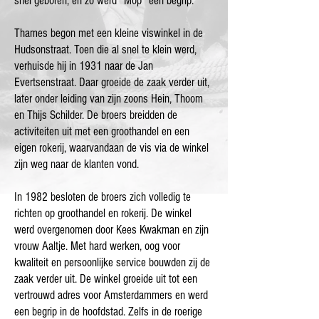
snel geboren, en zo werd “Mop” een begrip.
Thames begon met een kleine viswinkel in de
Hudsonstraat. Toen die al snel te klein werd,
verhuisde hij in 1931 naar de Jan
Evertsenstraat. Daar groeide de zaak verder uit,
later onder leiding van zijn zoons Hein, Thoom
en Thijs Schilder. De broers breidden de
activiteiten uit met een groothandel en een
eigen rokerij, waarvandaan de vis via de winkel
zijn weg naar de klanten vond.
In 1982 besloten de broers zich volledig te
richten op groothandel en rokerij. De winkel
werd overgenomen door Kees Kwakman en zijn
vrouw Aaltje. Met hard werken, oog voor
kwaliteit en persoonlijke service bouwden zij de
zaak verder uit. De winkel groeide uit tot een
vertrouwd adres voor Amsterdammers en werd
een begrip in de hoofdstad. Zelfs in de roerige